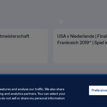
tmeisterschaft
USA v Niederlande | Fina
Frankreich 2019™ | Spiel i
eatures and analyse our traffic. We also share
Preferenc
ing and analytics partners. You can select your
INSTELLUNGEN VERWALTEN
a do not sell or share my personal information