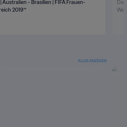
| Australien - Brasilien | FIFA Frauen-
Das 
reich 2019™
Welt
ALLES ANZEIGEN