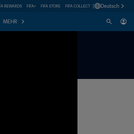
|
Deutsch
IFA REWARDS
FIFA+
FIFA STORE
FIFA COLLECT
MEHR