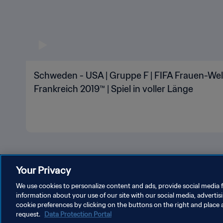
Schweden - USA | Gruppe F | FIFA Frauen-Wel
Frankreich 2019™ | Spiel in voller Länge
Your Privacy
We use cookies to personalize content and ads, provide social media f
information about your use of our site with our social media, advertis
DATENSCHUTZ
NUTZUNGSBEDINGUNGEN
COOKIE-E
cookie preferences by clicking on the buttons on the right and place 
request.
Data Protection Portal