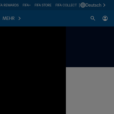
|
Deutsch
IFA REWARDS
FIFA+
FIFA STORE
FIFA COLLECT
MEHR