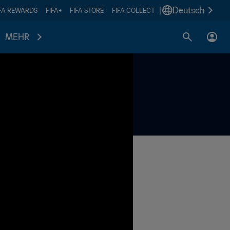
|
Deutsch
IFA REWARDS
FIFA+
FIFA STORE
FIFA COLLECT
MEHR