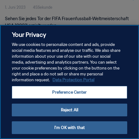
1. Juni 2023
45Sekunde
Sehen Sie jedes Tor der FIFA Frauenfussball-Weltmeisterschaft
USA 1999™ erzielt wurden.
Your Privacy
We use cookies to personalize content and ads, provide
social media features and analyse our traffic. We also share
information about your use of our site with our social
media, advertising and analytics partners. You can select
DATENSCHUTZ
your cookie preferences by clicking on the buttons on the
right and place a do not sell or share my personal
NUTZUNGSBEDINGUNGEN
information request.
Data Protection Portal
COOKIE-EINSTELLUNGEN VERWALTEN
Preference Center
Copyright © 1994 - 2026 FIFA. Alle Rechte vorbehalten.
Reject All
I'm OK with that