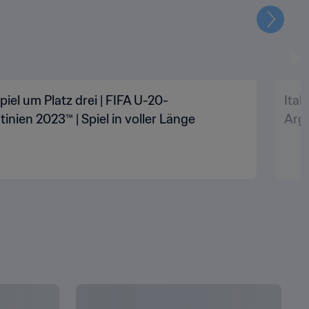
Weiter
Spiel um Platz drei | FIFA U-20-
Ital
inien 2023™ | Spiel in voller Länge
Arge
ALLES ANZEIGEN