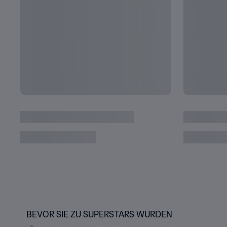
Uruguay - Italien | Finale | FIFA U-20-Weltmei
2023™ | Highlights