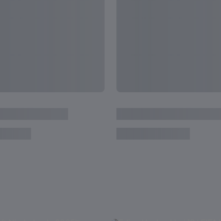
sterschaft Argentinien
Israel - Republik Korea | 
Weltmeisterschaft Argent