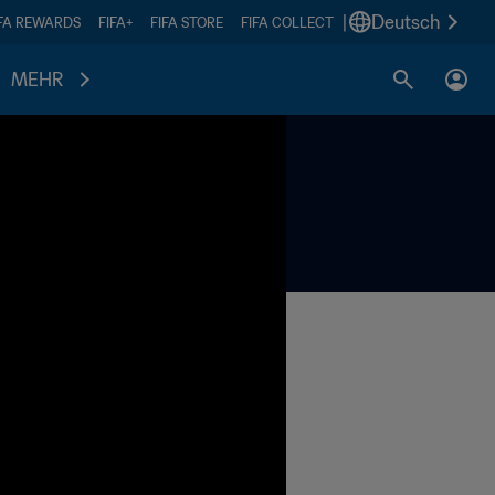
|
Deutsch
IFA REWARDS
FIFA+
FIFA STORE
FIFA COLLECT
MEHR