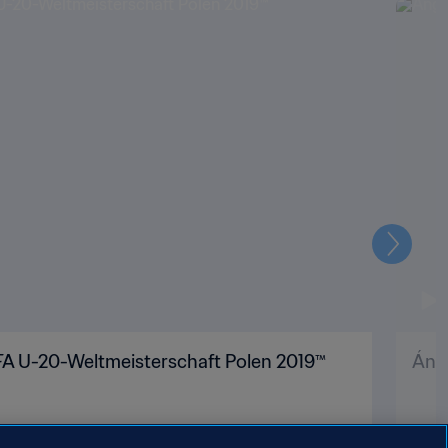
ALLES ANZEIGEN
Weiter
FIFA U-20-Weltmeisterschaft Polen 2019™
Ánge