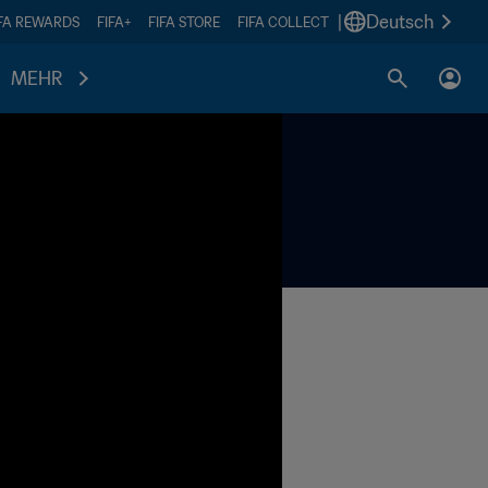
|
Deutsch
IFA REWARDS
FIFA+
FIFA STORE
FIFA COLLECT
MEHR