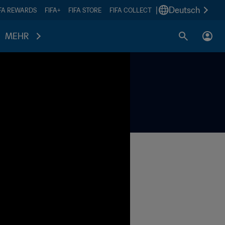
|
Deutsch
IFA REWARDS
FIFA+
FIFA STORE
FIFA COLLECT
MEHR