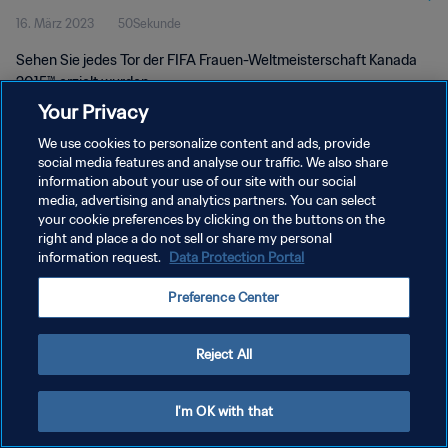
16. März 2023
50Sekunde
Sehen Sie jedes Tor der FIFA Frauen-Weltmeisterschaft Kanada
2015™ erzielt wurden.
Your Privacy
We use cookies to personalize content and ads, provide
social media features and analyse our traffic. We also share
information about your use of our site with our social
media, advertising and analytics partners. You can select
your cookie preferences by clicking on the buttons on the
DATENSCHUTZ
right and place a do not sell or share my personal
information request.
Data Protection Portal
NUTZUNGSBEDINGUNGEN
COOKIE-EINSTELLUNGEN VERWALTEN
Preference Center
Copyright © 1994 - 2026 FIFA. Alle Rechte vorbehalten.
Reject All
I'm OK with that