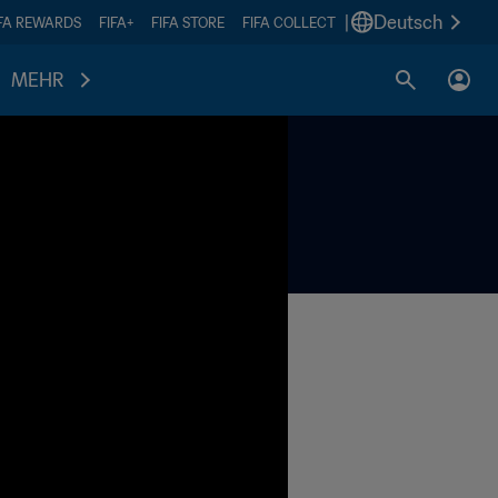
|
Deutsch
IFA REWARDS
FIFA+
FIFA STORE
FIFA COLLECT
MEHR