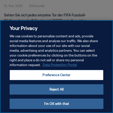
19. Feb. 2026
45Sekunde
Frankreich 1998™
Sehen Sie sich jedes einzelne Tor der FIFA Fussball-
Weltmeisterschaft Frankreich 1998™ erzielt wurden.
Your Privacy
We use cookies to personalize content and ads, provide
social media features and analyse our traffic. We also share
information about your use of our site with our social
media, advertising and analytics partners. You can select
DATENSCHUTZ
your cookie preferences by clicking on the buttons on the
right and place a do not sell or share my personal
NUTZUNGSBEDINGUNGEN
information request.
Data Protection Portal
COOKIE-EINSTELLUNGEN VERWALTEN
Preference Center
Copyright © 1994 - 2026 FIFA. Alle Rechte vorbehalten.
Reject All
I'm OK with that