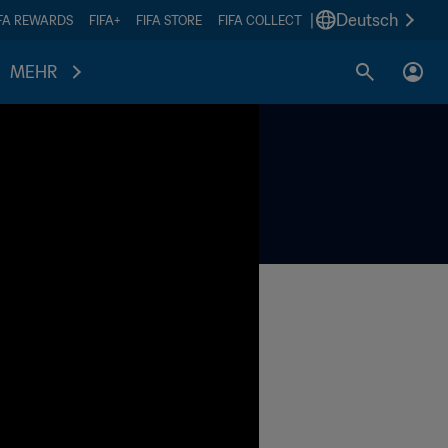
|
Deutsch
IFA REWARDS
FIFA+
FIFA STORE
FIFA COLLECT
MEHR