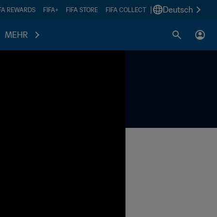
|
Deutsch
IFA REWARDS
FIFA+
FIFA STORE
FIFA COLLECT
MEHR