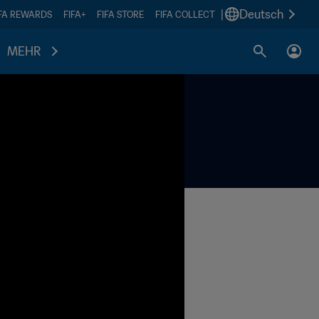
|
Deutsch
IFA REWARDS
FIFA+
FIFA STORE
FIFA COLLECT
MEHR