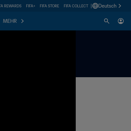
|
Deutsch
IFA REWARDS
FIFA+
FIFA STORE
FIFA COLLECT
MEHR