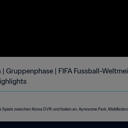
n | Gruppenphase | FIFA Fussball-Weltmei
ighlights
s Spiels zwischen Korea DVR und Italien an. Ayresome Park, Middlesbrou