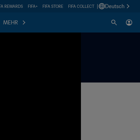
|
Deutsch
IFA REWARDS
FIFA+
FIFA STORE
FIFA COLLECT
MEHR