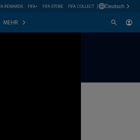
|
Deutsch
IFA REWARDS
FIFA+
FIFA STORE
FIFA COLLECT
MEHR