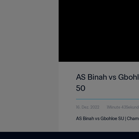
AS Binah vs Gbohl
50
16. Dez. 2022
1Minute 43Sekund
AS Binah vs Gbohloe SU | Champ