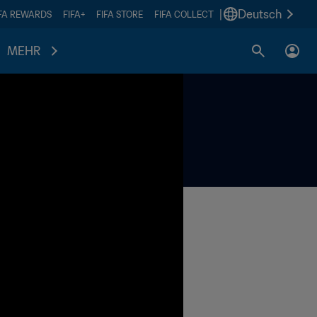
|
Deutsch
IFA REWARDS
FIFA+
FIFA STORE
FIFA COLLECT
MEHR