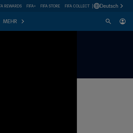
|
Deutsch
IFA REWARDS
FIFA+
FIFA STORE
FIFA COLLECT
MEHR