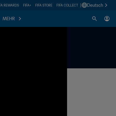
|
Deutsch
IFA REWARDS
FIFA+
FIFA STORE
FIFA COLLECT
MEHR