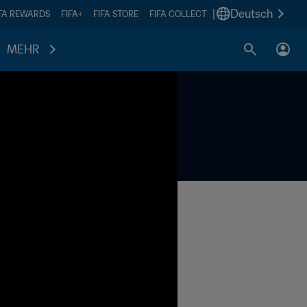
|
Deutsch
IFA REWARDS
FIFA+
FIFA STORE
FIFA COLLECT
MEHR