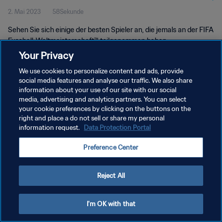
2. Mai 2023
58Sekunde
Sehen Sie sich einige der besten Spieler an, die jemals an der FIFA
Fussball-Weltmeisterschaft™ teilgenommen haben.
Your Privacy
We use cookies to personalize content and ads, provide
social media features and analyse our traffic. We also share
information about your use of our site with our social
media, advertising and analytics partners. You can select
DATENSCHUTZ
your cookie preferences by clicking on the buttons on the
right and place a do not sell or share my personal
NUTZUNGSBEDINGUNGEN
information request.
Data Protection Portal
COOKIE-EINSTELLUNGEN VERWALTEN
Preference Center
Copyright © 1994 - 2026 FIFA. Alle Rechte vorbehalten.
Reject All
I'm OK with that