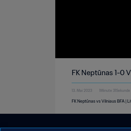
FK Neptūnas 1-0 V
13. Mai 2023
1Minute 31Sekunde
FK Neptūnas vs Vilniaus BFA | L