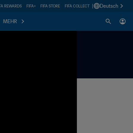
|
Deutsch
IFA REWARDS
FIFA+
FIFA STORE
FIFA COLLECT
MEHR