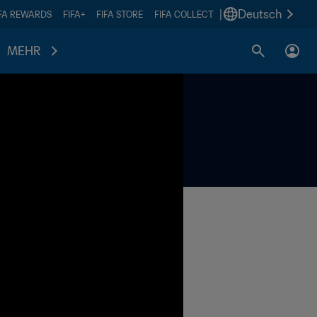
|
Deutsch
IFA REWARDS
FIFA+
FIFA STORE
FIFA COLLECT
MEHR