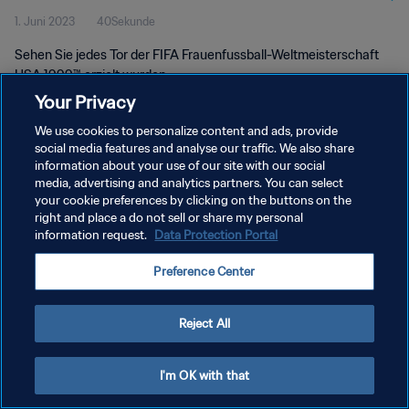
1. Juni 2023
40Sekunde
USA 1999™
Sehen Sie jedes Tor der FIFA Frauenfussball-Weltmeisterschaft
USA 1999™ erzielt wurden.
Your Privacy
We use cookies to personalize content and ads, provide
social media features and analyse our traffic. We also share
information about your use of our site with our social
media, advertising and analytics partners. You can select
your cookie preferences by clicking on the buttons on the
DATENSCHUTZ
right and place a do not sell or share my personal
information request.
Data Protection Portal
NUTZUNGSBEDINGUNGEN
COOKIE-EINSTELLUNGEN VERWALTEN
Preference Center
Copyright © 1994 - 2026 FIFA. Alle Rechte vorbehalten.
Reject All
I'm OK with that