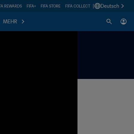
|
Deutsch
IFA REWARDS
FIFA+
FIFA STORE
FIFA COLLECT
MEHR