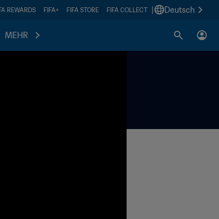
|
Deutsch
IFA REWARDS
FIFA+
FIFA STORE
FIFA COLLECT
MEHR