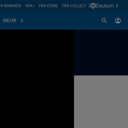
|
Deutsch
IFA REWARDS
FIFA+
FIFA STORE
FIFA COLLECT
MEHR