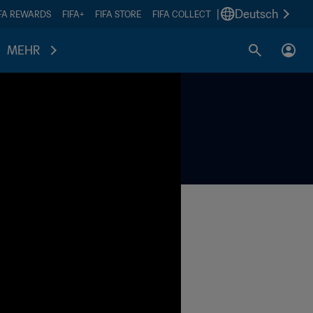
|
Deutsch
IFA REWARDS
FIFA+
FIFA STORE
FIFA COLLECT
MEHR