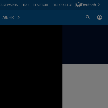
|
Deutsch
IFA REWARDS
FIFA+
FIFA STORE
FIFA COLLECT
MEHR