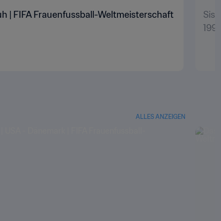
h | FIFA Frauenfussball-Weltmeisterschaft
Siss
199
ALLES ANZEIGEN