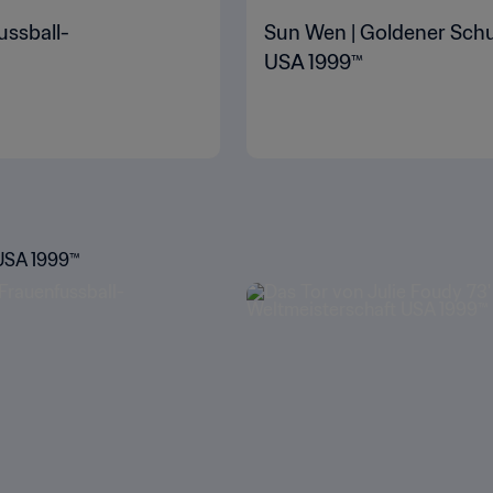
ussball-
Sun Wen | Goldener Schu
USA 1999™
 USA 1999™