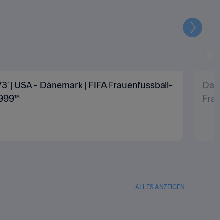
Weiter
73' | USA - Dänemark | FIFA Frauenfussball-
Das 
1999™
Frau
ALLES ANZEIGEN