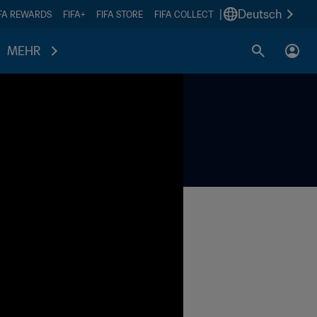
|
Deutsch
IFA REWARDS
FIFA+
FIFA STORE
FIFA COLLECT
MEHR