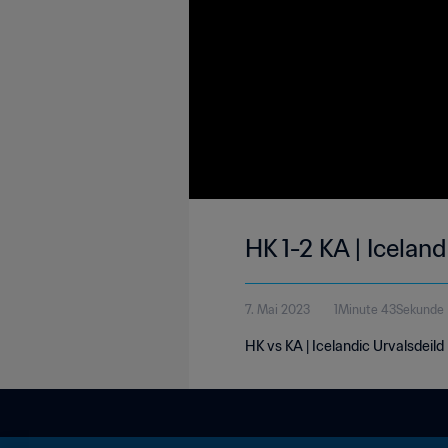
HK 1-2 KA | Icelan
7. Mai 2023
1Minute 43Sekunde
HK vs KA | Icelandic Urvalsdeild