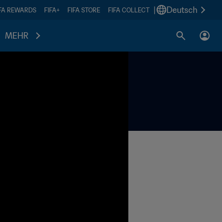
|
Deutsch
IFA REWARDS
FIFA+
FIFA STORE
FIFA COLLECT
MEHR