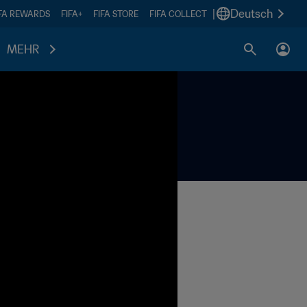
|
Deutsch
IFA REWARDS
FIFA+
FIFA STORE
FIFA COLLECT
MEHR