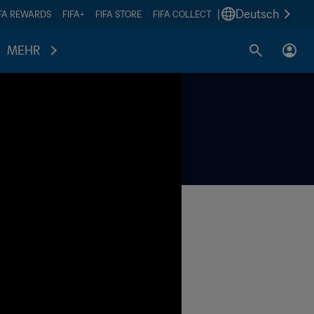
|
Deutsch
IFA REWARDS
FIFA+
FIFA STORE
FIFA COLLECT
MEHR