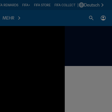
|
Deutsch
IFA REWARDS
FIFA+
FIFA STORE
FIFA COLLECT
MEHR