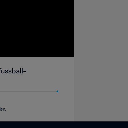
Fussball-
den.