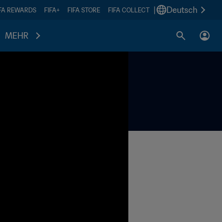
|
Deutsch
IFA REWARDS
FIFA+
FIFA STORE
FIFA COLLECT
MEHR