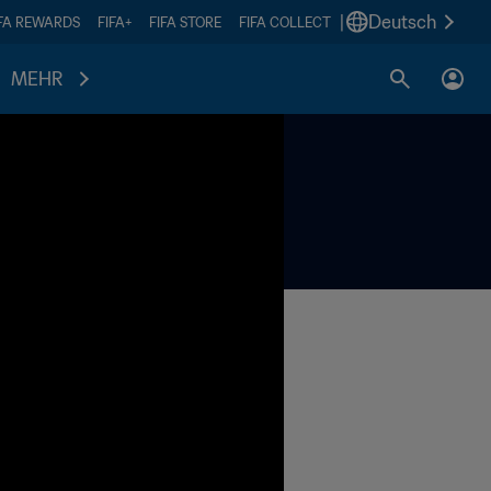
|
Deutsch
IFA REWARDS
FIFA+
FIFA STORE
FIFA COLLECT
MEHR