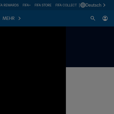
|
Deutsch
IFA REWARDS
FIFA+
FIFA STORE
FIFA COLLECT
MEHR