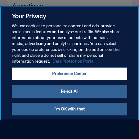
Your Privacy
We use cookies to personalize content and ads, provide
social media features and analyse our traffic. We also share
information about your use of our site with our social
MEHR ANZEIGEN
media, advertising and analytics partners. You can select
your cookie preferences by clicking on the buttons on the
right and place a do not sell or share my personal
information request.
Data Protection Portal
TEAMPROFILE
Alles anzeigen
Preference Center
Reject All
I'm OK with that