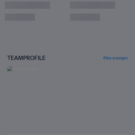
Alle Endspiele der Frauen-WM
Chloe Kelly: Englands Frau für große
Momente