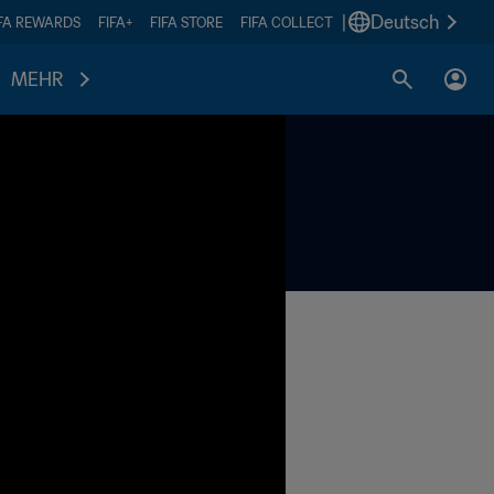
|
Deutsch
IFA REWARDS
FIFA+
FIFA STORE
FIFA COLLECT
MEHR