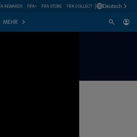
|
Deutsch
IFA REWARDS
FIFA+
FIFA STORE
FIFA COLLECT
MEHR