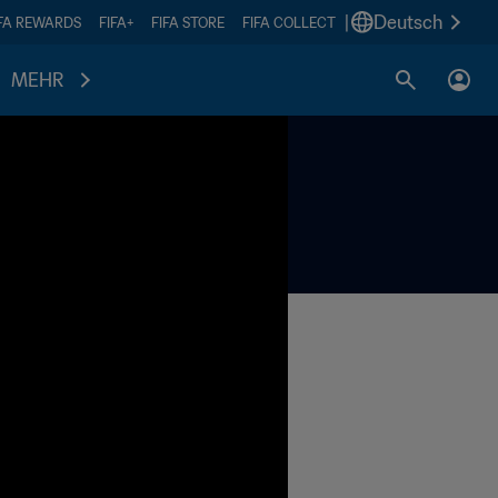
|
Deutsch
IFA REWARDS
FIFA+
FIFA STORE
FIFA COLLECT
MEHR