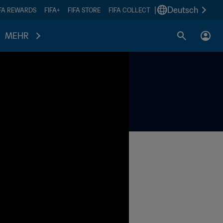
|
Deutsch
IFA REWARDS
FIFA+
FIFA STORE
FIFA COLLECT
MEHR