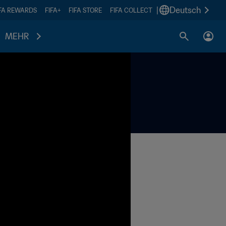
|
Deutsch
IFA REWARDS
FIFA+
FIFA STORE
FIFA COLLECT
MEHR