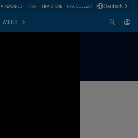
|
Deutsch
IFA REWARDS
FIFA+
FIFA STORE
FIFA COLLECT
MEHR