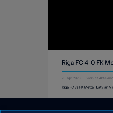
Riga FC 4-0 FK Met
25. Apr. 2023
2Minute 48Sekun
Riga FC vs FK Metta | Latvian Vir