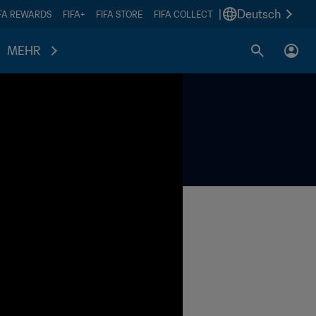
|
Deutsch
IFA REWARDS
FIFA+
FIFA STORE
FIFA COLLECT
MEHR