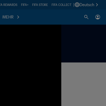
|
Deutsch
IFA REWARDS
FIFA+
FIFA STORE
FIFA COLLECT
MEHR