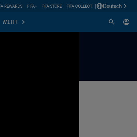
|
Deutsch
IFA REWARDS
FIFA+
FIFA STORE
FIFA COLLECT
MEHR