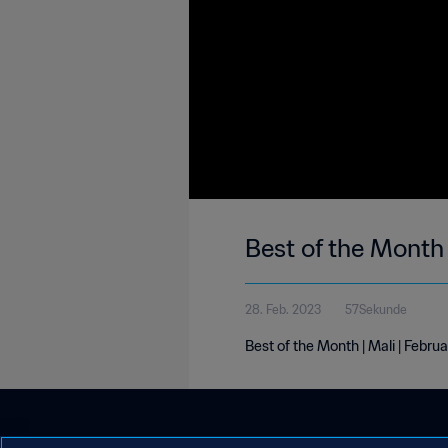
Best of the Month 
28. Feb. 2023
57Sekunde
Best of the Month | Mali | Febr