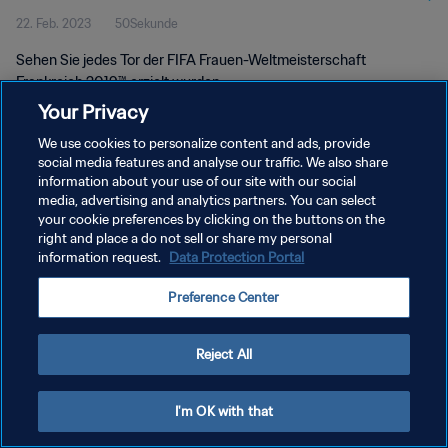
22. Feb. 2023
50Sekunde
Sehen Sie jedes Tor der FIFA Frauen-Weltmeisterschaft
Frankreich 2019™ erzielt wurden.
Your Privacy
We use cookies to personalize content and ads, provide
social media features and analyse our traffic. We also share
information about your use of our site with our social
media, advertising and analytics partners. You can select
DATENSCHUTZ
your cookie preferences by clicking on the buttons on the
right and place a do not sell or share my personal
NUTZUNGSBEDINGUNGEN
information request.
Data Protection Portal
COOKIE-EINSTELLUNGEN VERWALTEN
Preference Center
Copyright © 1994 - 2026 FIFA. Alle Rechte vorbehalten.
Reject All
I'm OK with that