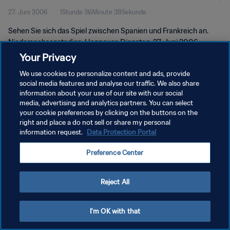
27. Juni 2006
1Stunde 36Minute 38Sekunde
Länge
Sehen Sie sich das Spiel zwischen Spanien und Frankreich an.
Niedersachsenstadion, Hannover, Dienstag, 27. Juni 2006.
Your Privacy
We use cookies to personalize content and ads, provide
social media features and analyse our traffic. We also share
information about your use of our site with our social
media, advertising and analytics partners. You can select
DATENSCHUTZ
your cookie preferences by clicking on the buttons on the
right and place a do not sell or share my personal
NUTZUNGSBEDINGUNGEN
information request.
Data Protection Portal
COOKIE-EINSTELLUNGEN VERWALTEN
Preference Center
Copyright © 1994 - 2026 FIFA. Alle Rechte vorbehalten.
Reject All
I'm OK with that