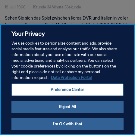
19. Juli 1966
1Stunde 34Minute 5Sekunde
Länge
Sehen Sie sich das Spiel zwischen Korea DVR und Italien in voller
Länge an. Ayresome Park, Middlesbrough, 19. Juli 1966, 21:30 Uhr.
Your Privacy
We use cookies to personalize content and ads, provide
social media features and analyse our traffic. We also share
information about your use of our site with our social
media, advertising and analytics partners. You can select
your cookie preferences by clicking on the buttons on the
DATENSCHUTZ
right and place a do not sell or share my personal
information request.
Data Protection Portal
NUTZUNGSBEDINGUNGEN
COOKIE-EINSTELLUNGEN VERWALTEN
Preference Center
Copyright © 1994 - 2026 FIFA. Alle Rechte vorbehalten.
Reject All
I'm OK with that